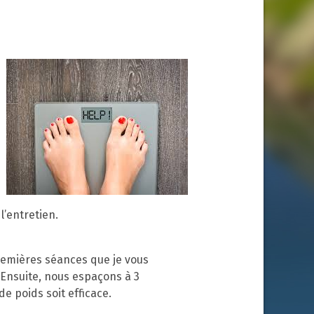
Dépression et Burn-out
Le stress – l’angoisse –
l’anxiété
Phobies
Perdre du poids
Arrêt du tabac à Peyrins
Les enfants /
adolescents et
l’entretien.
l’hypnose
premières séances que je vous
TDAH – Syndrome
d’Asperger
 Ensuite, nous espaçons à 3
e poids soit efficace.