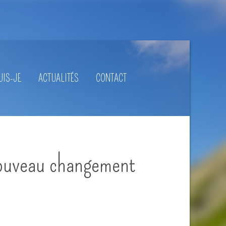
UIS-JE
ACTUALITÉS
CONTACT
ouveau changement
Les musiciens,
danseurs, acteurs : trac,
douleurs…