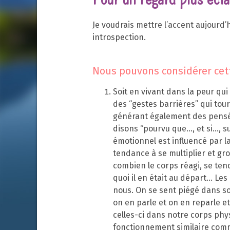
Je voudrais mettre l’accent aujourd’
introspection.
Nous pouvons considérer cett
Soit en vivant dans la peur q
des “gestes barrières” qui tou
générant également des pensées
disons “pourvu que…, et si…, s
émotionnel est influencé par la
tendance à se multiplier et gr
combien le corps réagi, se tend
quoi il en était au départ… L
nous. On se sent piégé dans s
on en parle et on en reparle 
celles-ci dans notre corps phy
fonctionnement similaire comm