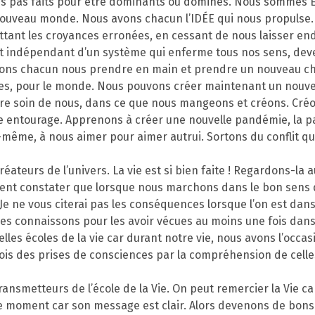
mes pas faits pour être dominants ou dominés. Nous sommes
 nouveau monde. Nous avons chacun l’IDÉE qui nous propulse.
ttant les croyances erronées, en cessant de nous laisser en
 indépendant d’un système qui enferme tous nos sens, deve
ons chacun nous prendre en main et prendre un nouveau che
tres, pour le monde. Nous pouvons créer maintenant un nouve
dre soin de nous, dans ce que nous mangeons et créons. Cré
re entourage. Apprenons à créer une nouvelle pandémie, la 
même, à nous aimer pour aimer autrui. Sortons du conflit que 
créateurs de l’univers. La vie est si bien faite ! Regardons-la
vent constater que lorsque nous marchons dans le bon sens d
. Je ne vous citerai pas les conséquences lorsque l’on est da
les connaissons pour les avoir vécues au moins une fois dans 
 belles écoles de la vie car durant notre vie, nous avons l’occ
ois des prises de consciences par la compréhension de celles
ansmetteurs de l’école de la Vie. On peut remercier la Vie c
e moment car son message est clair. Alors devenons de bons