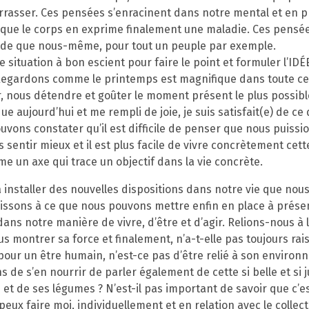
rasser. Ces pensées s’enracinent dans notre mental et en 
à que le corps en exprime finalement une maladie. Ces pens
ande que nous-même, pour tout un peuple par exemple.
 situation à bon escient pour faire le point et formuler l’ID
 Regardons comme le printemps est magnifique dans toute cet
, nous détendre et goûter le moment présent le plus possibl
e aujourd’hui et me rempli de joie, je suis satisfait(e) de c
vons constater qu’il est difficile de penser que nous puissio
 sentir mieux et il est plus facile de vivre concrètement cett
e un axe qui trace un objectif dans la vie concrète.
nstaller des nouvelles dispositions dans notre vie que nous
hissons à ce que nous pouvons mettre enfin en place à prés
dans notre manière de vivre, d’être et d’agir. Relions-nous à 
s montrer sa force et finalement, n’a-t-elle pas toujours rai
 pour un être humain, n’est-ce pas d’être relié à son environ
s de s’en nourrir de parler également de cette si belle et si 
et de ses légumes ? N’est-il pas important de savoir que c’e
e peux faire moi, individuellement et en relation avec le collec