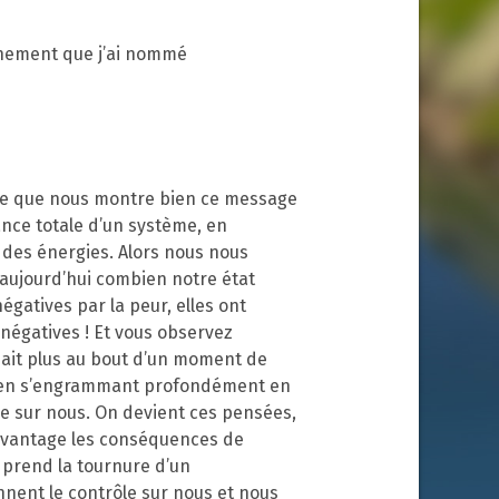
Dépression et Burn-out
finement que j’ai nommé
Le stress – l’angoisse –
l’anxiété
Phobies
Perdre du poids
 ce que nous montre bien ce message
nce totale d’un système, en
 des énergies. Alors nous nous
Arrêt du tabac à Peyrins
 aujourd’hui combien notre état
égatives par la peur, elles ont
Les enfants /
négatives ! Et vous observez
adolescents et
l’hypnose
e sait plus au bout d’un moment de
es en s’engrammant profondément en
e sur nous. On devient ces pensées,
TDAH – Syndrome
d’Asperger
davantage les conséquences de
 prend la tournure d’un
nent le contrôle sur nous et nous