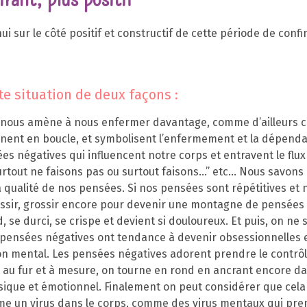
Alimentation vivante
hui sur le côté positif et constructif de cette période de con
Méditation pleine
conscience
e situation de deux façons :
Naturopathe Hygiéniste
ui nous amène à nous enfermer davantage, comme d’ailleurs
Tarifs
rnent en boucle, et symbolisent l’enfermement et la dépenda
 négatives qui influencent notre corps et entravent le flux
urtout ne faisons pas ou surtout faisons…” etc… Nous savons
 qualité de nos pensées. Si nos pensées sont répétitives et n
ossir, grossir encore pour devenir une montagne de pensées 
, se durci, se crispe et devient si douloureux. Et puis, on n
es pensées négatives ont tendance à devenir obsessionnell
on mental. Les pensées négatives adorent prendre le contrôl
et au fur et à mesure, on tourne en rond en ancrant encore 
sique et émotionnel. Finalement on peut considérer que cela
e un virus dans le corps, comme des virus mentaux qui pren