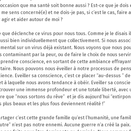
 occasion que ma santé soit bonne aussi ? Est-ce que je do
me sens concerné(e) et ne dois-je pas, si c’est le cas, fair
agir et aider autour de moi ?
ue déclenche ce virus pour nous tous. Comme je le disais il
aussi bien individuellement que collectivement. Si nous assoc
 mental sur un virus déjà existant. Nous voyons que nous pouv
contaminant par la peur, ou de faire le choix de nous servi
à prendre conscience, en sortant de cette ambiance effrayan
étaire. Nous pouvons nous éveiller à notre processus de pens
ence. Eveiller sa conscience, c’est ce placer “au-dessus ” de
t à laquelle nous avons tendance à obéir. Eveiller sa conscie
trouver une immense profondeur et une totale liberté, avec u
re que ”nous sortons du rêve”
et je dis aujourd’hui “extirp
 plus beaux et les plus fous deviennent réalité !”
rtager c’est cette grande famille qu’est l’humanité, une fami
utre” n’est pas notre ennemi. Aucune guerre n’a créé la paix. 