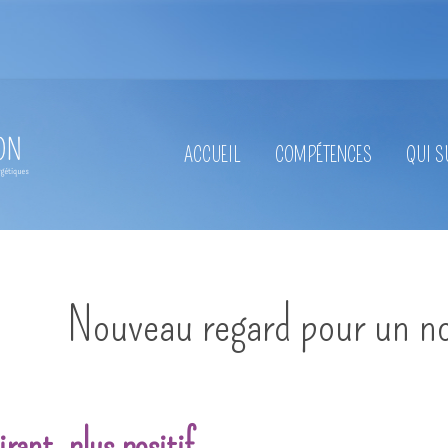
ACCUEIL
COMPÉTENCES
QUI S
Magnétisme
Coupeur de feu
Nouveau regard pour un n
Trigger points
Hypnose
Soins esséniens
irant, plus positif